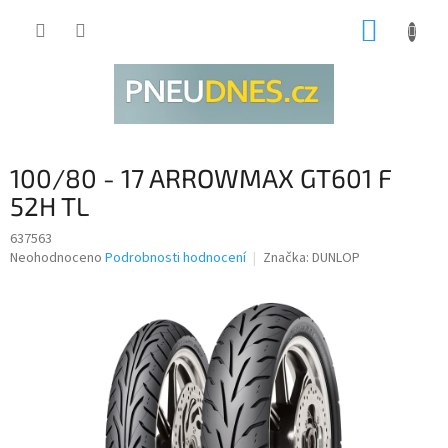
Přejít
NÁKUP
na
obsah
KOŠÍK
100/80 - 17 ARROWMAX GT601 F
52H TL
637563
Průměrné
Neohodnoceno
Podrobnosti hodnocení
Značka:
DUNLOP
hodnocení
produktu
je
0,0
z
5
hvězdiček.