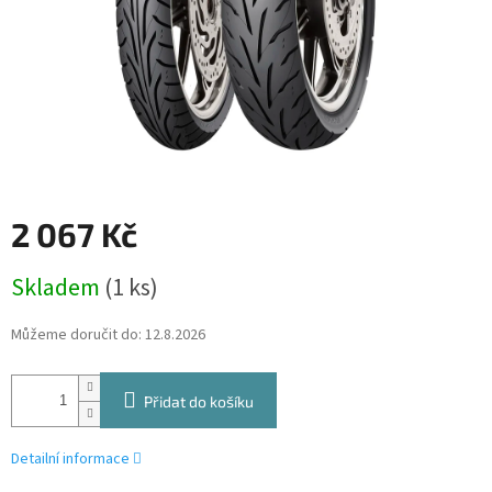
2 067 Kč
Měrná
Skladem
(1 ks)
cena:
Můžeme doručit do:
12.8.2026
Přidat do košíku
Detailní informace