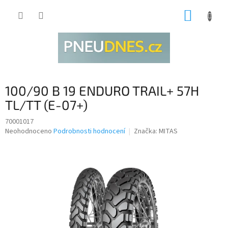
Přejít
NÁKUP
na
obsah
KOŠÍK
100/90 B 19 ENDURO TRAIL+ 57H
TL/TT (E-07+)
70001017
Průměrné
Neohodnoceno
Podrobnosti hodnocení
Značka:
MITAS
hodnocení
produktu
je
0,0
z
5
hvězdiček.