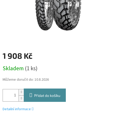
1 908 Kč
Měrná
Skladem
(1 ks)
cena:
Můžeme doručit do:
10.8.2026
Přidat do košíku
Detailní informace