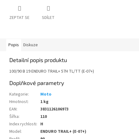
ZEPTAT SE
SDÍLET
Popis
Diskuze
Detailní popis produktu
100/90 B 19 ENDURO TRAIL+ 57H TL/TT (E-07+)
Doplňkové parametry
Kategorie
:
Moto
Hmotnost
:
1 kg
EAN
:
3831126106973
Šířka
:
110
Index rychlosti
:
H
Model
:
ENDURO TRAIL+ (E-07+)