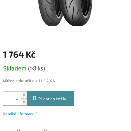
1 764 Kč
Měrná
Skladem
(>8 ks)
cena:
Můžeme doručit do:
11.8.2026
Přidat do košíku
Detailní informace