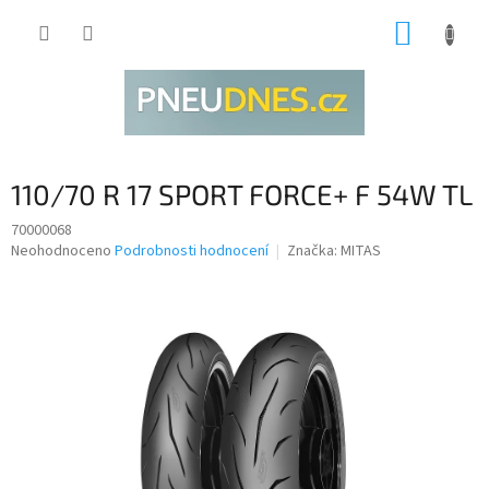
Přejít
NÁKUP
na
obsah
KOŠÍK
110/70 R 17 SPORT FORCE+ F 54W TL
70000068
Průměrné
Neohodnoceno
Podrobnosti hodnocení
Značka:
MITAS
hodnocení
produktu
je
0,0
z
5
hvězdiček.