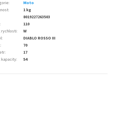
gorie
:
Moto
nost
:
1 kg
8019227263503
:
110
 rychlosti
:
W
l
:
DIABLO ROSSO III
l
:
70
etr
:
17
 kapacity
:
54