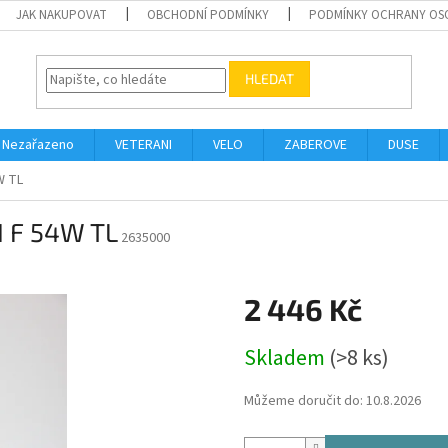
JAK NAKUPOVAT
OBCHODNÍ PODMÍNKY
PODMÍNKY OCHRANY OS
HLEDAT
Nezařazeno
VETERANI
VELO
ZABEROVE
DUSE
W TL
I F 54W TL
2635000
2 446 Kč
Měrná
Skladem
(>8 ks)
cena:
Můžeme doručit do:
10.8.2026