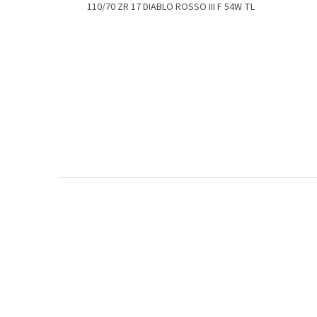
110/70 ZR 17 DIABLO ROSSO III F 54W TL
Z
á
p
a
t
í