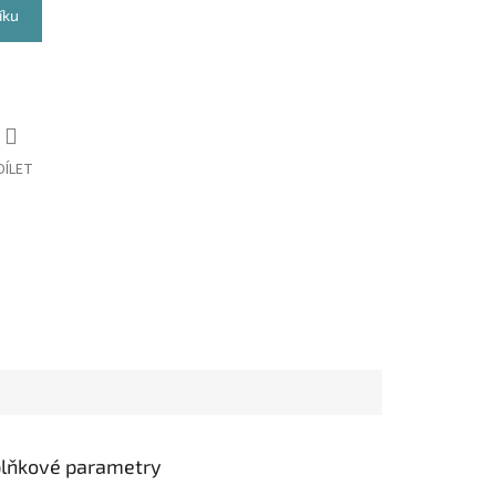
íku
DÍLET
lňkové parametry