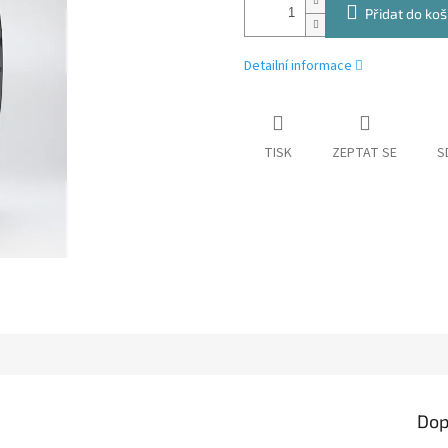
Přidat do koš
Detailní informace
TISK
ZEPTAT SE
S
Dop