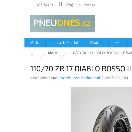
Přejít
606152723
info@pneu-dnes.cz
na
obsah
Moto
Lehké Nákladní
Osobní
4x4
Domů
Moto
110/70 ZR 17 DIABLO ROSSO III F 54
110/70 ZR 17 DIABLO ROSSO II
Průměrné
Neohodnoceno
Podrobnosti hodnocení
Značka:
PIRELLI
hodnocení
produktu
je
0,0
z
5
hvězdiček.