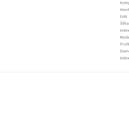
Kate
Hmot
EAN
:
Šířka
Index
Mode
Profi
Diam
Index