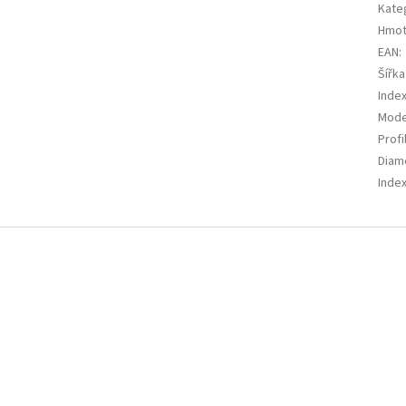
Kate
Hmot
EAN
:
Šířka
Index
Mode
Profi
Diam
Index