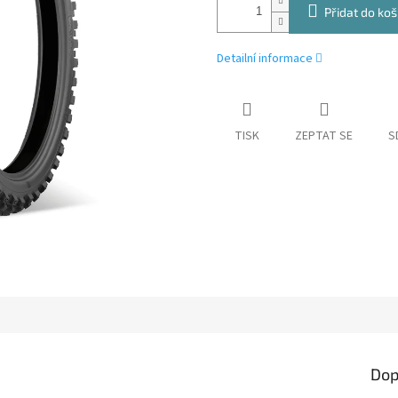
Přidat do koš
Detailní informace
TISK
ZEPTAT SE
S
Dop