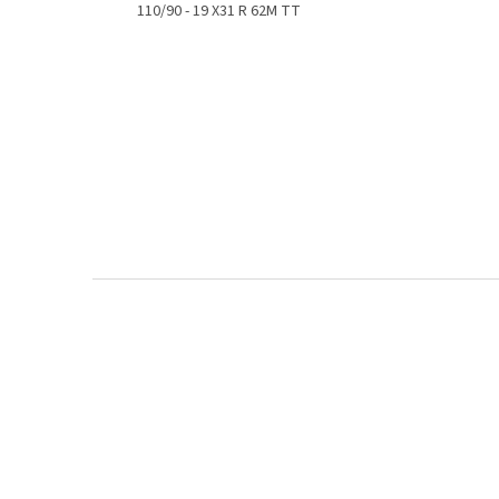
110/90 - 19 X31 R 62M TT
Z
á
p
a
t
í