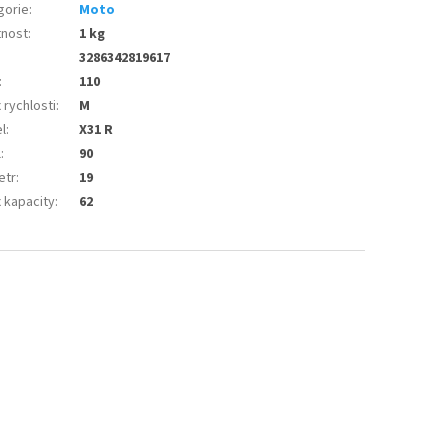
gorie
:
Moto
nost
:
1 kg
3286342819617
:
110
 rychlosti
:
M
l
:
X31 R
l
:
90
etr
:
19
 kapacity
:
62