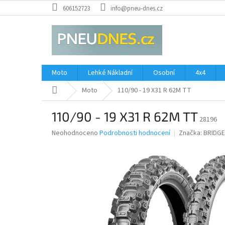
Přejít
606152723
info@pneu-dnes.cz
na
obsah
Moto
Lehké Nákladní
Osobní
4x4
Domů
Moto
110/90 - 19 X31 R 62M TT
110/90 - 19 X31 R 62M TT
28196
Průměrné
Neohodnoceno
Podrobnosti hodnocení
Značka:
BRIDG
hodnocení
produktu
je
0,0
z
5
hvězdiček.