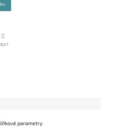
íku
DÍLET
lňkové parametry