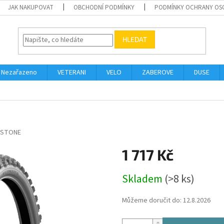
JAK NAKUPOVAT
OBCHODNÍ PODMÍNKY
PODMÍNKY OCHRANY OS
HLEDAT
Nezařazeno
VETERANI
VELO
ZABEROVE
DUSE
ESTONE
1 717 Kč
Měrná
Skladem
(>8 ks)
cena:
Můžeme doručit do:
12.8.2026