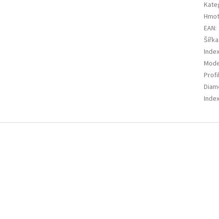
Kate
Hmot
EAN
:
Šířka
Index
Mode
Profi
Diam
Index