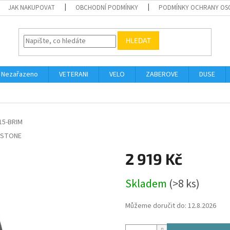
JAK NAKUPOVAT
OBCHODNÍ PODMÍNKY
PODMÍNKY OCHRANY OS
HLEDAT
Nezařazeno
VETERANI
VELO
ZABEROVE
DUSE
15-BRIM
ESTONE
2 919 Kč
Měrná
Skladem
(>8 ks)
cena:
Můžeme doručit do:
12.8.2026