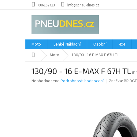
Přejít
606152723
info@pneu-dnes.cz
na
obsah
Moto
Lehké Nákladní
Osobní
4x4
Domů
Moto
130/90 - 16 E-MAX F 67H TL
130/90 - 16 E-MAX F 67H TL
61
Průměrné
Neohodnoceno
Podrobnosti hodnocení
Značka:
BRIDG
hodnocení
produktu
je
0,0
z
5
hvězdiček.