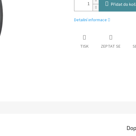
Přidat do koš
Detailní informace
TISK
ZEPTAT SE
S
Dop