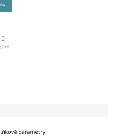
íku
DÍLET
lňkové parametry