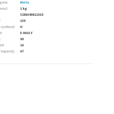
gorie
:
Moto
nost
:
1 kg
3286340611510
:
130
 rychlosti
:
H
l
:
E-MAX F
l
:
90
etr
:
16
 kapacity
:
67