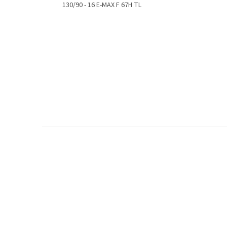
130/90 - 16 E-MAX F 67H TL
Z
á
p
a
t
í