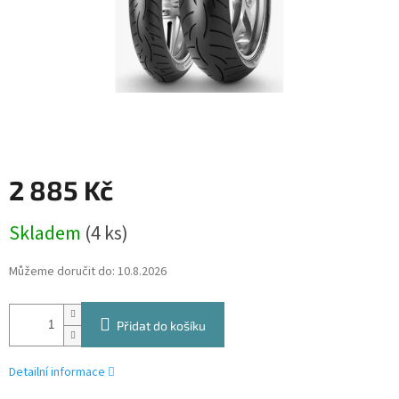
2 885 Kč
Měrná
Skladem
(4 ks)
cena:
Můžeme doručit do:
10.8.2026
Přidat do košíku
Detailní informace