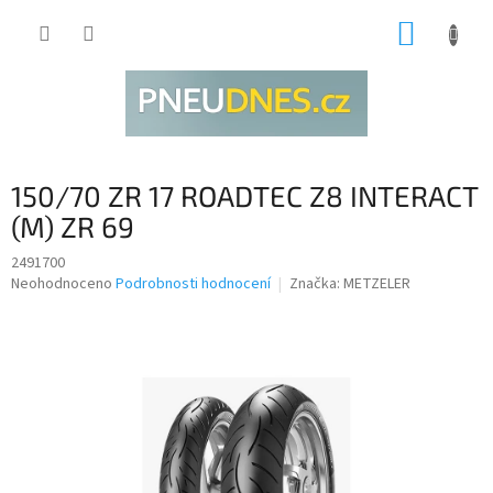
Přejít
NÁKUP
na
obsah
KOŠÍK
150/70 ZR 17 ROADTEC Z8 INTERACT
(M) ZR 69
2491700
Průměrné
Neohodnoceno
Podrobnosti hodnocení
Značka:
METZELER
hodnocení
produktu
je
0,0
z
5
hvězdiček.