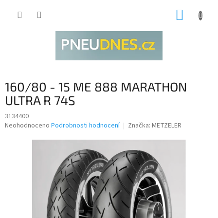
Přejít
NÁKUP
na
obsah
KOŠÍK
160/80 - 15 ME 888 MARATHON
ULTRA R 74S
3134400
Průměrné
Neohodnoceno
Podrobnosti hodnocení
Značka:
METZELER
hodnocení
produktu
je
0,0
z
5
hvězdiček.