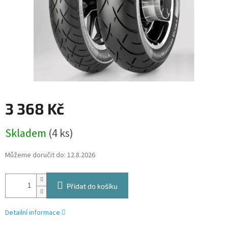
3 368 Kč
Měrná
Skladem
(4 ks)
cena:
Můžeme doručit do:
12.8.2026
Přidat do košíku
Detailní informace