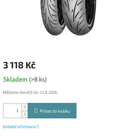
3 118 Kč
Měrná
Skladem
(>8 ks)
cena:
Můžeme doručit do:
12.8.2026
Přidat do košíku
Detailní informace