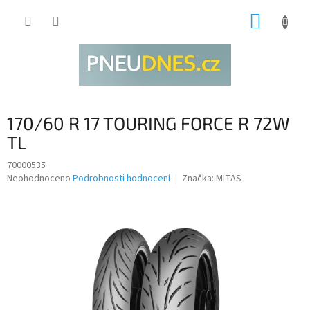
Přejít
NÁKUP
na
obsah
KOŠÍK
170/60 R 17 TOURING FORCE R 72W
TL
70000535
Průměrné
Neohodnoceno
Podrobnosti hodnocení
Značka:
MITAS
hodnocení
produktu
je
0,0
z
5
hvězdiček.