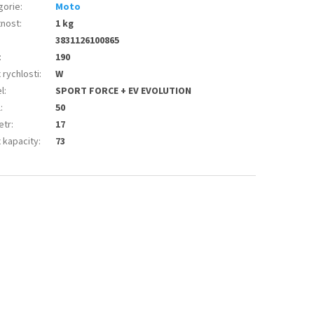
gorie
:
Moto
nost
:
1 kg
3831126100865
:
190
 rychlosti
:
W
l
:
SPORT FORCE + EV EVOLUTION
l
:
50
etr
:
17
 kapacity
:
73