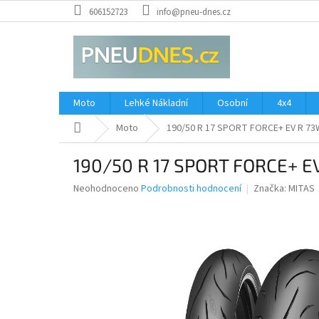
Přejít
606152723
info@pneu-dnes.cz
na
obsah
Moto
Lehké Nákladní
Osobní
4x4
Domů
Moto
190/50 R 17 SPORT FORCE+ EV R 73
190/50 R 17 SPORT FORCE+ E
Průměrné
Neohodnoceno
Podrobnosti hodnocení
Značka:
MITAS
hodnocení
produktu
je
0,0
z
5
hvězdiček.