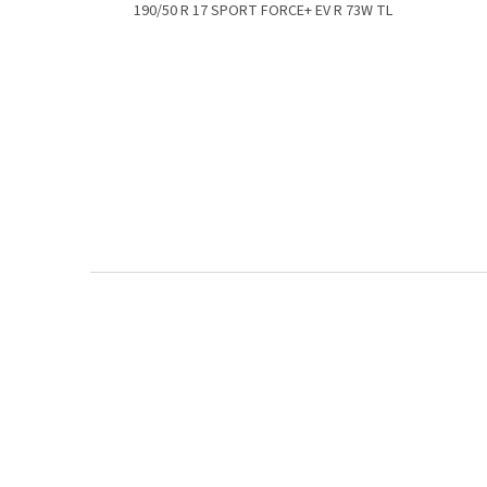
190/50 R 17 SPORT FORCE+ EV R 73W TL
Z
á
p
a
t
í