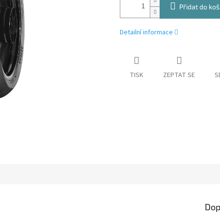
Přidat do koš
Detailní informace
TISK
ZEPTAT SE
S
Dop