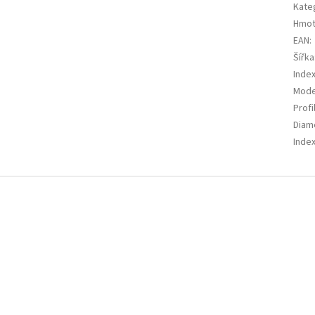
Kate
Hmot
EAN
:
Šířka
Index
Mode
Profi
Diam
Index