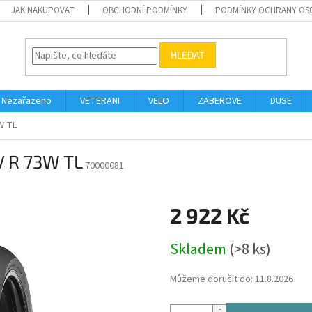
JAK NAKUPOVAT
OBCHODNÍ PODMÍNKY
PODMÍNKY OCHRANY OS
HLEDAT
Nezařazeno
VETERANI
VELO
ZABEROVE
DUSE
W TL
V R 73W TL
70000081
2 922 Kč
Měrná
Skladem
(>8 ks)
cena:
Můžeme doručit do:
11.8.2026