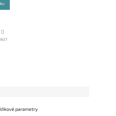
íku
DÍLET
lňkové parametry