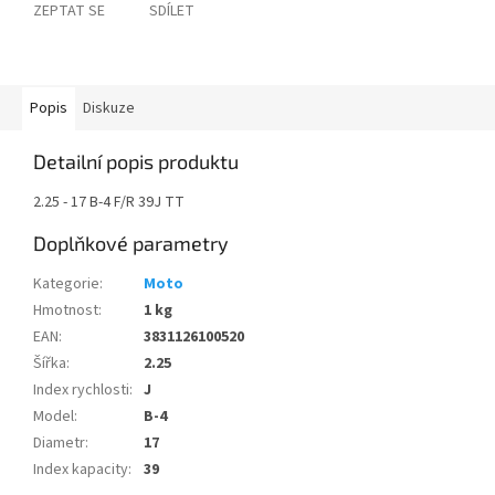
ZEPTAT SE
SDÍLET
Popis
Diskuze
Detailní popis produktu
2.25 - 17 B-4 F/R 39J TT
Doplňkové parametry
Kategorie
:
Moto
Hmotnost
:
1 kg
EAN
:
3831126100520
Šířka
:
2.25
Index rychlosti
:
J
Model
:
B-4
Diametr
:
17
Index kapacity
:
39