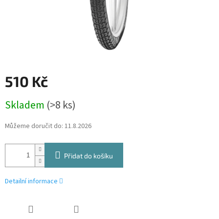
510 Kč
Měrná
Skladem
(>8 ks)
cena:
Můžeme doručit do:
11.8.2026
Přidat do košíku
Detailní informace