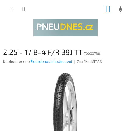
Přejít
NÁKUP
na
obsah
KOŠÍK
2.25 - 17 B-4 F/R 39J TT
70000788
Průměrné
Neohodnoceno
Podrobnosti hodnocení
Značka:
MITAS
hodnocení
produktu
je
0,0
z
5
hvězdiček.