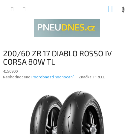
Přejít
NÁKUP
na
obsah
KOŠÍK
200/60 ZR 17 DIABLO ROSSO IV
CORSA 80W TL
4150900
Průměrné
Neohodnoceno
Podrobnosti hodnocení
Značka:
PIRELLI
hodnocení
produktu
je
0,0
z
5
hvězdiček.