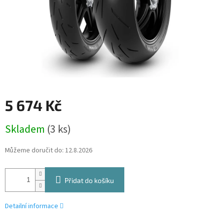
5 674 Kč
Měrná
Skladem
(3 ks)
cena:
Můžeme doručit do:
12.8.2026
Přidat do košíku
Detailní informace