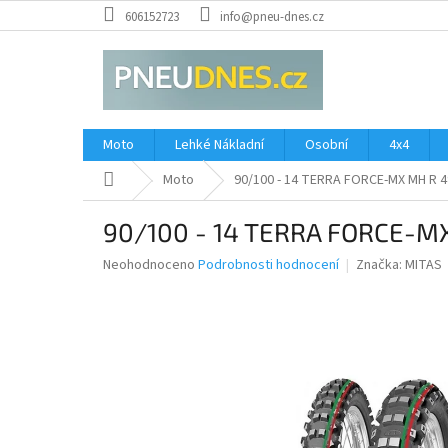
Přejít
606152723
info@pneu-dnes.cz
na
obsah
Moto
Lehké Nákladní
Osobní
4x4
Domů
Moto
90/100 - 14 TERRA FORCE-MX MH R 
90/100 - 14 TERRA FORCE-M
Průměrné
Neohodnoceno
Podrobnosti hodnocení
Značka:
MITAS
hodnocení
produktu
je
0,0
z
5
hvězdiček.