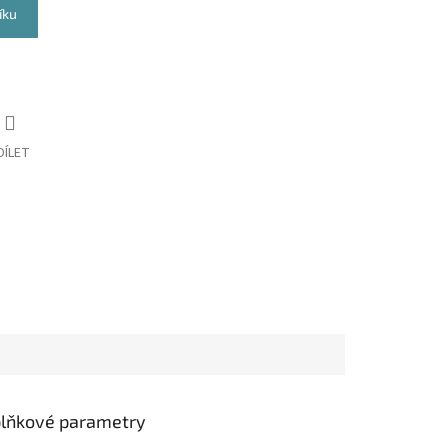
íku
DÍLET
lňkové parametry