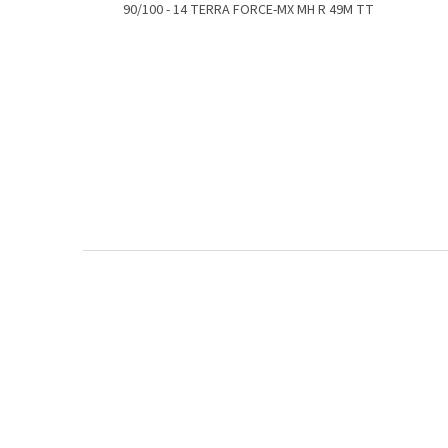
90/100 - 14 TERRA FORCE-MX MH R 49M TT
Z
á
p
a
t
í