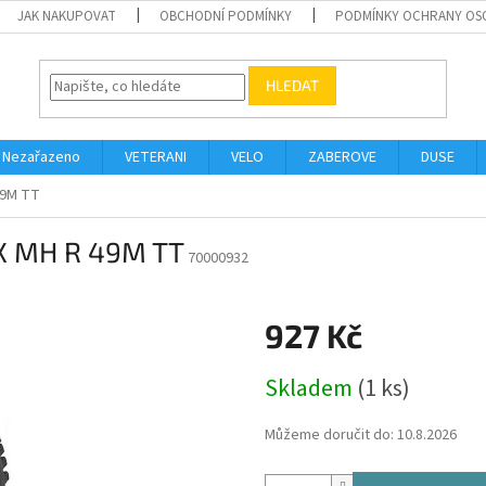
JAK NAKUPOVAT
OBCHODNÍ PODMÍNKY
PODMÍNKY OCHRANY OS
HLEDAT
Nezařazeno
VETERANI
VELO
ZABEROVE
DUSE
49M TT
X MH R 49M TT
70000932
927 Kč
Měrná
Skladem
(1 ks)
cena:
Můžeme doručit do:
10.8.2026