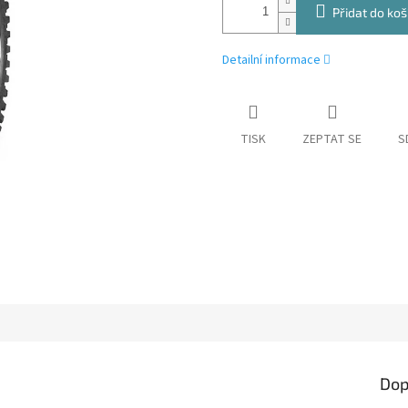
Přidat do koš
Detailní informace
TISK
ZEPTAT SE
S
Dop