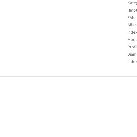
Kate
Hmot
EAN
:
Šířka
Index
Mode
Profi
Diam
Index