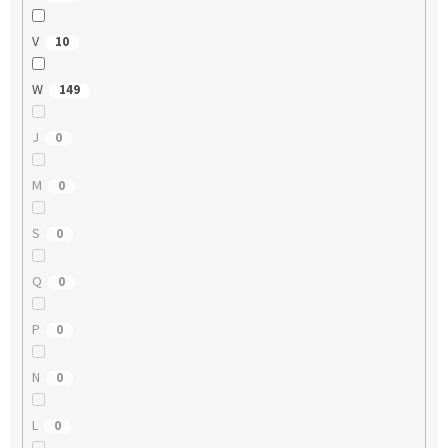
V
10
W
149
J
0
M
0
S
0
Q
0
P
0
N
0
L
0