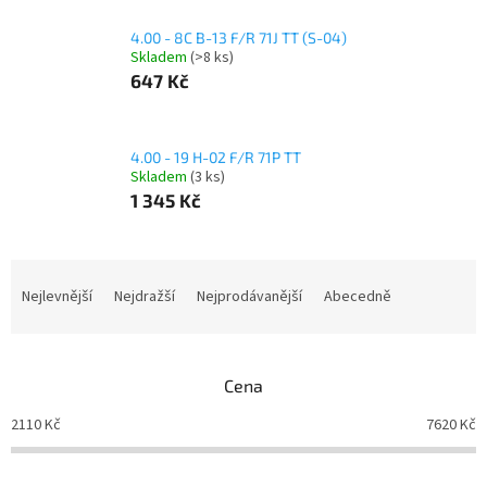
4.00 - 8C B-13 F/R 71J TT (S-04)
Skladem
(>8 ks)
647 Kč
4.00 - 19 H-02 F/R 71P TT
Skladem
(3 ks)
1 345 Kč
Ř
a
Nejlevnější
Nejdražší
Nejprodávanější
Abecedně
z
e
n
Cena
í
p
2110
Kč
7620
Kč
r
o
d