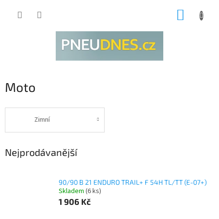
Přejít
NÁKUP
na
obsah
KOŠÍK
Moto
Zimní
Nejprodávanější
90/90 B 21 ENDURO TRAIL+ F 54H TL/TT (E-07+)
Skladem
(6 ks)
1 906 Kč