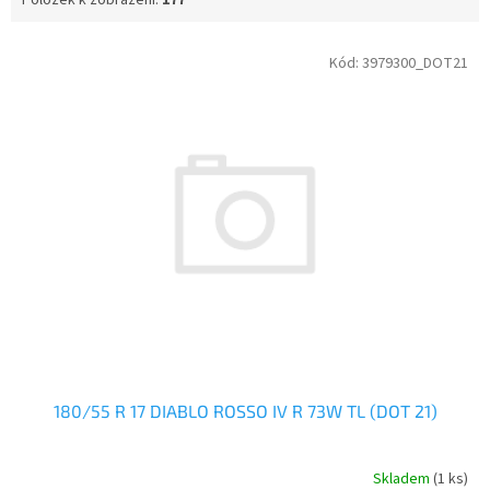
V
Kód:
3979300_DOT21
ý
p
i
s
p
r
o
d
u
k
t
ů
180/55 R 17 DIABLO ROSSO IV R 73W TL (DOT 21)
Skladem
(1 ks)