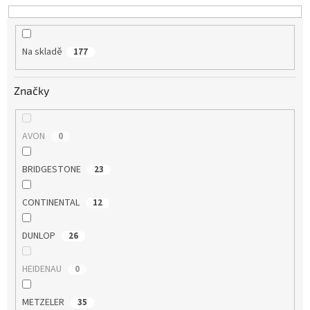
u
k
t
Na skladě
177
ů
Značky
AVON
0
BRIDGESTONE
23
CONTINENTAL
12
DUNLOP
26
HEIDENAU
0
METZELER
35