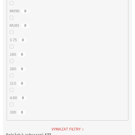
MH90
0
MU85
0
3.75
0
260
0
280
0
210
0
4.60
0
300
0
VYMAZAT FILTRY
Položek k zobrazení:
177