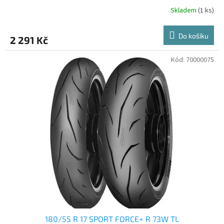
Skladem
(1 ks)
Do košíku
2 291 Kč
Kód:
70000075
180/55 R 17 SPORT FORCE+ R 73W TL