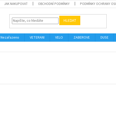
JAK NAKUPOVAT
OBCHODNÍ PODMÍNKY
PODMÍNKY OCHRANY OS
HLEDAT
Nezařazeno
VETERANI
VELO
ZABEROVE
DUSE