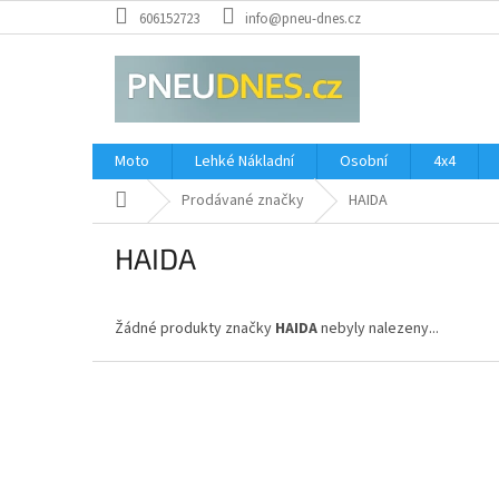
Přejít
606152723
info@pneu-dnes.cz
na
obsah
Moto
Lehké Nákladní
Osobní
4x4
Domů
Prodávané značky
HAIDA
HAIDA
Žádné produkty značky
HAIDA
nebyly nalezeny...
Z
á
p
a
t
í