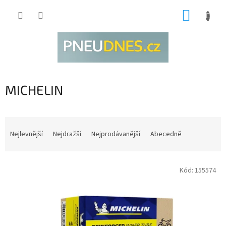
Přejít
NÁKUP
na
obsah
KOŠÍK
MICHELIN
Ř
a
Nejlevnější
Nejdražší
Nejprodávanější
Abecedně
z
e
V
n
Kód:
155574
ý
í
p
p
i
r
s
o
p
d