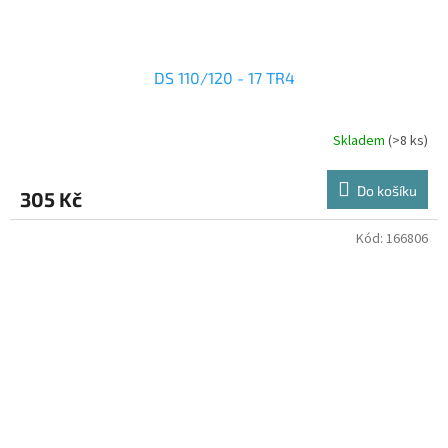
DS 110/120 - 17 TR4
Skladem
(>8 ks)
Do košíku
305 Kč
Kód:
166806