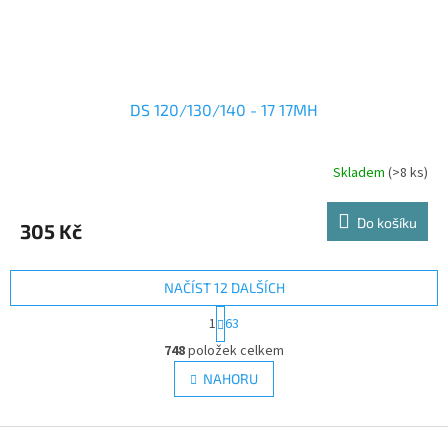
DS 120/130/140 - 17 17MH
Skladem
(>8 ks)
Do košíku
305 Kč
NAČÍST 12 DALŠÍCH
S
1
63
t
O
r
748
položek celkem
v
á
l
NAHORU
n
á
k
d
o
v
Z
a