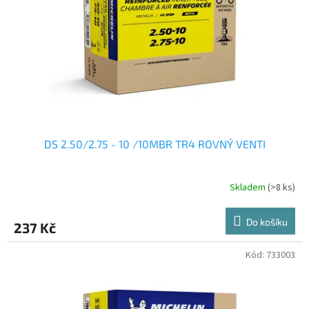
r
u
o
k
d
t
u
ů
k
t
ů
DS 2.50/2.75 - 10 /10MBR TR4 ROVNÝ VENTI
Skladem
(>8 ks)
Do košíku
237 Kč
Kód:
733003