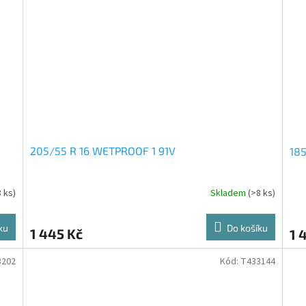
205/55 R 16 WETPROOF 1 91V
18
8 ks)
Skladem
(>8 ks)
ku
Do košíku
1 445 Kč
1 
3202
Kód:
T433144