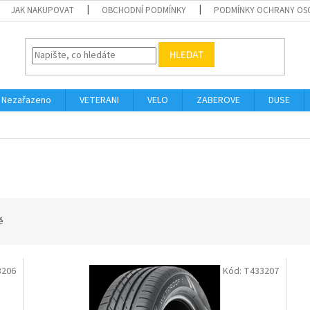
JAK NAKUPOVAT
OBCHODNÍ PODMÍNKY
PODMÍNKY OCHRANY OS
HLEDAT
Nezařazeno
VETERANI
VELO
ZABEROVE
DUSE
ě
3206
Kód:
T433207