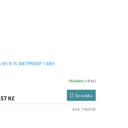
5/65 R 15 WETPROOF 1 88H
Skladem
(>8 ks)
Do košíku
457 Kč
Kód:
T433145