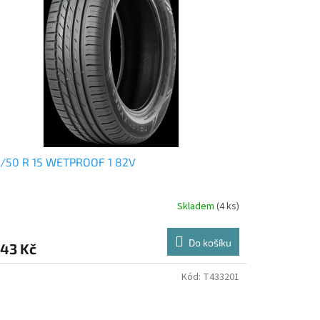
5/50 R 15 WETPROOF 1 82V
Skladem
(4 ks)
Do košíku
343 Kč
Kód:
T433201