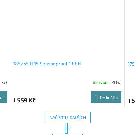
185/65 R 15 Seasonproof 1 88H
175
8 ks)
Skladem
(>8 ks)
ku
Do košíku
1 559 Kč
1 
NAČÍST 12 DALŠÍCH
S
1
17
O
t