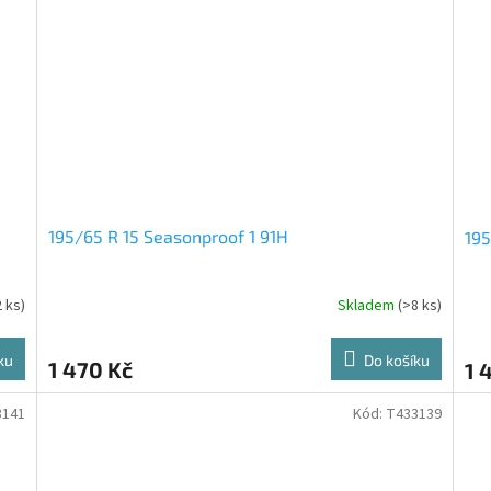
195/65 R 15 Seasonproof 1 91H
195
2 ks)
Skladem
(>8 ks)
ku
Do košíku
1 470 Kč
1 
3141
Kód:
T433139