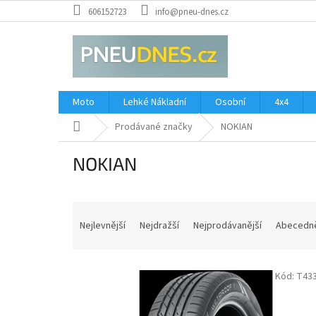
Přejít
606152723
info@pneu-dnes.cz
na
obsah
Moto
Lehké Nákladní
Osobní
4x4
Domů
Prodávané značky
NOKIAN
NOKIAN
Ř
a
Nejlevnější
Nejdražší
Nejprodávanější
Abecedn
z
e
V
n
Kód:
T43
ý
í
p
p