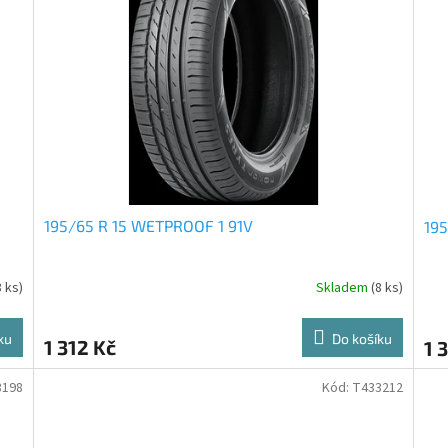
195/65 R 15 WETPROOF 1 91V
19
8 ks)
Skladem
(8 ks)
ku
Do košíku
1 312 Kč
1 
3198
Kód:
T433212