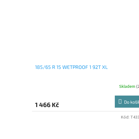
185/65 R 15 WETPROOF 1 92T XL
Skladem
(
Do koší
1 466 Kč
Kód:
T43