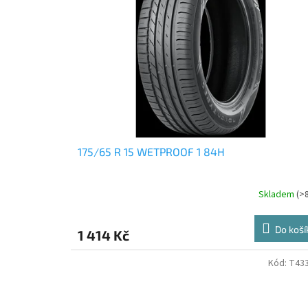
175/65 R 15 WETPROOF 1 84H
Skladem
(>
Do koší
1 414 Kč
Kód:
T43