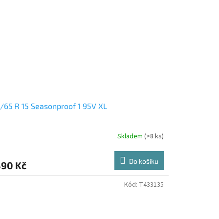
/65 R 15 Seasonproof 1 95V XL
Skladem
(>8 ks)
Do košíku
490 Kč
Kód:
T433135