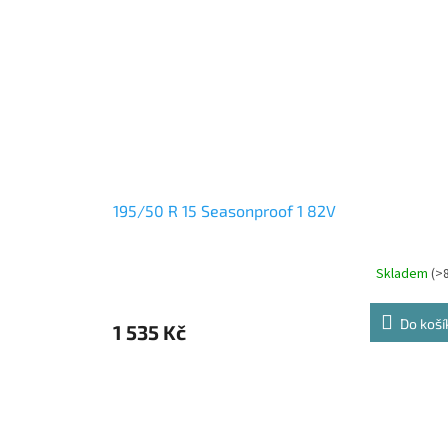
195/50 R 15 Seasonproof 1 82V
Skladem
(>
Do koší
1 535 Kč