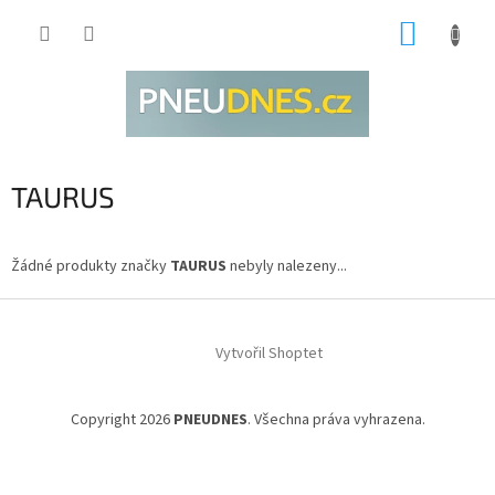
Přejít
NÁKUP
na
obsah
KOŠÍK
TAURUS
Žádné produkty značky
TAURUS
nebyly nalezeny...
Z
á
Vytvořil Shoptet
p
a
t
Copyright 2026
PNEUDNES
. Všechna práva vyhrazena.
í