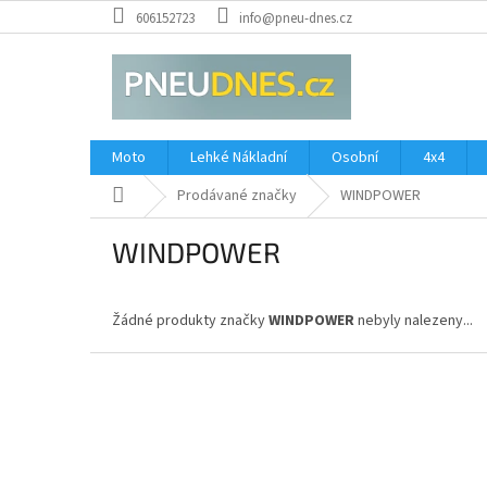
Přejít
606152723
info@pneu-dnes.cz
na
obsah
Moto
Lehké Nákladní
Osobní
4x4
Domů
Prodávané značky
WINDPOWER
WINDPOWER
Žádné produkty značky
WINDPOWER
nebyly nalezeny...
Z
á
p
a
t
í