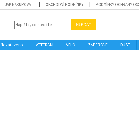
JAK NAKUPOVAT
OBCHODNÍ PODMÍNKY
PODMÍNKY OCHRANY OS
HLEDAT
Nezařazeno
VETERANI
VELO
ZABEROVE
DUSE