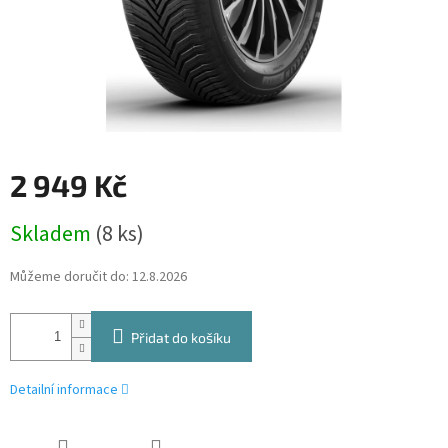
2 949 Kč
Měrná
Skladem
(8 ks)
cena:
Můžeme doručit do:
12.8.2026
Přidat do košíku
Detailní informace