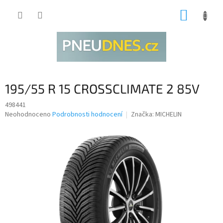
Přejít
NÁKUP
na
obsah
KOŠÍK
195/55 R 15 CROSSCLIMATE 2 85V
498441
Průměrné
Neohodnoceno
Podrobnosti hodnocení
Značka:
MICHELIN
hodnocení
produktu
je
0,0
z
5
hvězdiček.