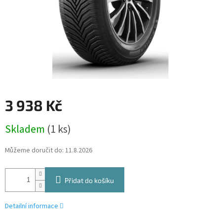
3 938 Kč
Měrná
Skladem
(1 ks)
cena:
Můžeme doručit do:
11.8.2026
Přidat do košíku
Detailní informace