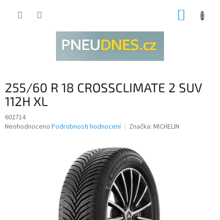
Přejít
NÁKUP
na
obsah
KOŠÍK
255/60 R 18 CROSSCLIMATE 2 SUV
112H XL
602714
Průměrné
Neohodnoceno
Podrobnosti hodnocení
Značka:
MICHELIN
hodnocení
produktu
je
0,0
z
5
hvězdiček.