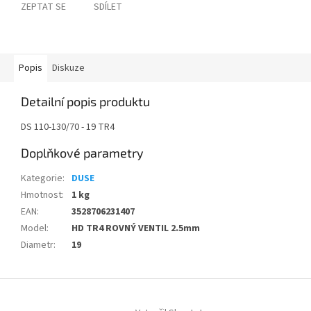
ZEPTAT SE
SDÍLET
Popis
Diskuze
Detailní popis produktu
DS 110-130/70 - 19 TR4
Doplňkové parametry
Kategorie
:
DUSE
Hmotnost
:
1 kg
EAN
:
3528706231407
Model
:
HD TR4 ROVNÝ VENTIL 2.5mm
Diametr
:
19
Z
á