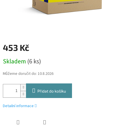
453 Kč
Měrná
Skladem
(6 ks)
cena:
Můžeme doručit do:
10.8.2026
Přidat do košíku
Detailní informace