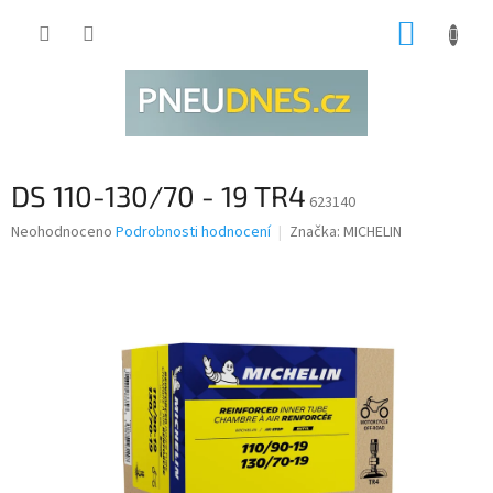
Přejít
NÁKUP
na
obsah
KOŠÍK
DS 110-130/70 - 19 TR4
623140
Průměrné
Neohodnoceno
Podrobnosti hodnocení
Značka:
MICHELIN
hodnocení
produktu
je
0,0
z
5
hvězdiček.