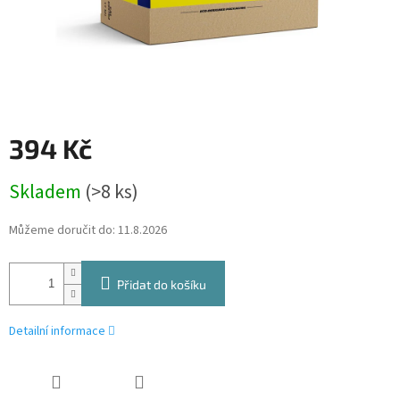
394 Kč
Měrná
Skladem
(>8 ks)
cena:
Můžeme doručit do:
11.8.2026
Přidat do košíku
Detailní informace