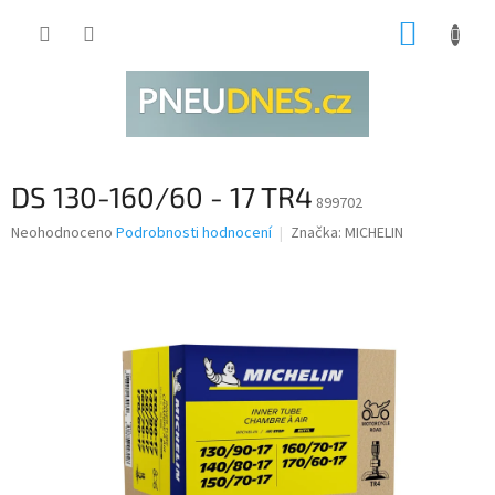
Přejít
NÁKUP
na
obsah
KOŠÍK
DS 130-160/60 - 17 TR4
899702
Průměrné
Neohodnoceno
Podrobnosti hodnocení
Značka:
MICHELIN
hodnocení
produktu
je
0,0
z
5
hvězdiček.