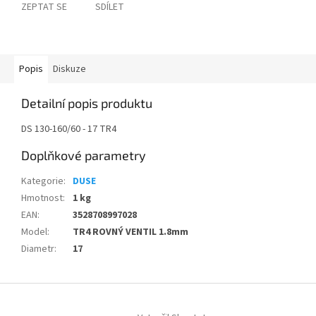
ZEPTAT SE
SDÍLET
Popis
Diskuze
Detailní popis produktu
DS 130-160/60 - 17 TR4
Doplňkové parametry
Kategorie
:
DUSE
Hmotnost
:
1 kg
EAN
:
3528708997028
Model
:
TR4 ROVNÝ VENTIL 1.8mm
Diametr
:
17
Z
á