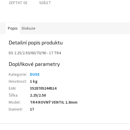
ZEPTAT SE
SDÍLET
Popis
Diskuze
Detailní popis produktu
DS 2.25/2.50/60/70/90 - 17 TR4
Doplňkové parametry
Kategorie
:
DUSE
Hmotnost
:
1 kg
EAN
:
3528705244514
Šířka
:
2.25/2.50
Model
:
TR4 ROVNÝ VENTIL 1.8mm
Diametr
:
17
Z