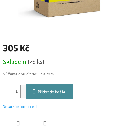
305 Kč
Měrná
Skladem
(>8 ks)
cena:
Můžeme doručit do:
12.8.2026
Přidat do košíku
Detailní informace