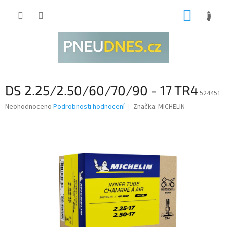
Přejít
NÁKUP
na
obsah
KOŠÍK
DS 2.25/2.50/60/70/90 - 17 TR4
524451
Průměrné
Neohodnoceno
Podrobnosti hodnocení
Značka:
MICHELIN
hodnocení
produktu
je
0,0
z
5
hvězdiček.