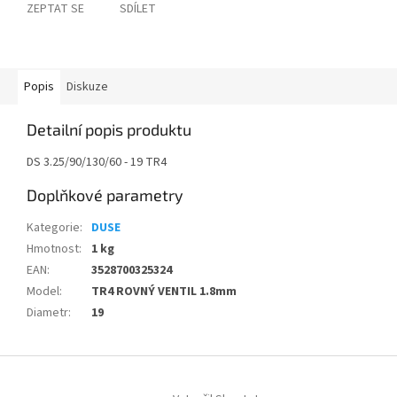
ZEPTAT SE
SDÍLET
Popis
Diskuze
Detailní popis produktu
DS 3.25/90/130/60 - 19 TR4
Doplňkové parametry
Kategorie
:
DUSE
Hmotnost
:
1 kg
EAN
:
3528700325324
Model
:
TR4 ROVNÝ VENTIL 1.8mm
Diametr
:
19
Z
á