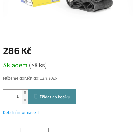
286 Kč
Měrná
Skladem
(>8 ks)
cena:
Můžeme doručit do:
12.8.2026
Přidat do košíku
Detailní informace