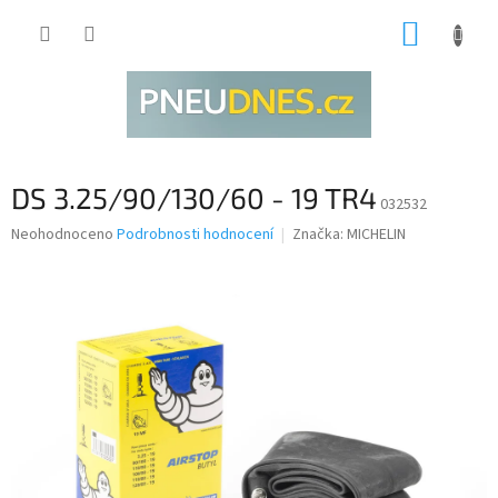
Přejít
NÁKUP
na
obsah
KOŠÍK
DS 3.25/90/130/60 - 19 TR4
032532
Průměrné
Neohodnoceno
Podrobnosti hodnocení
Značka:
MICHELIN
hodnocení
produktu
je
0,0
z
5
hvězdiček.