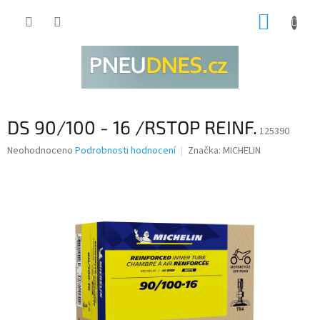
Přejít
NÁKUP
na
obsah
KOŠÍK
DS 90/100 - 16 /RSTOP REINF.
125390
Průměrné
Neohodnoceno
Podrobnosti hodnocení
Značka:
MICHELIN
hodnocení
produktu
je
0,0
z
5
hvězdiček.