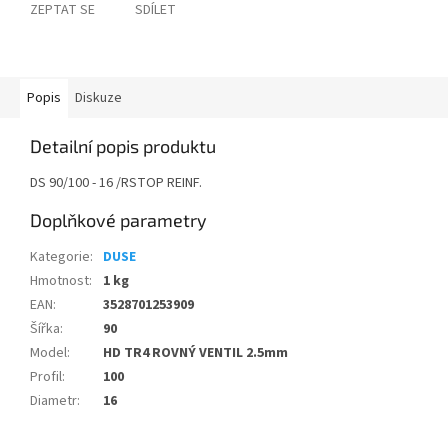
ZEPTAT SE
SDÍLET
Popis
Diskuze
Detailní popis produktu
DS 90/100 - 16 /RSTOP REINF.
Doplňkové parametry
Kategorie
:
DUSE
Hmotnost
:
1 kg
EAN
:
3528701253909
Šířka
:
90
Model
:
HD TR4 ROVNÝ VENTIL 2.5mm
Profil
:
100
Diametr
:
16