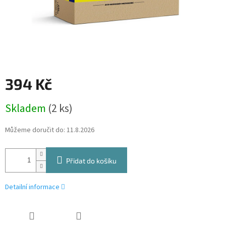
394 Kč
Měrná
Skladem
(2 ks)
cena:
Můžeme doručit do:
11.8.2026
Přidat do košíku
Detailní informace