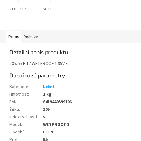
ZEPTAT SE
SDÍLET
Popis
Diskuze
Detailní popis produktu
205/55 R 17 WETPROOF 1 95V XL
Doplňkové parametry
Kategorie
:
Letní
Hmotnost
:
1 kg
EAN
:
6419440599106
Šířka
:
205
Index rychlosti
:
V
Model
:
WETPROOF 1
Období
:
LETNÍ
Profil
:
55