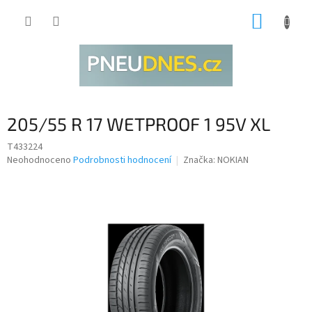
Přejít
NÁKUP
na
obsah
KOŠÍK
205/55 R 17 WETPROOF 1 95V XL
T433224
Průměrné
Neohodnoceno
Podrobnosti hodnocení
Značka:
NOKIAN
hodnocení
produktu
je
0,0
z
5
hvězdiček.