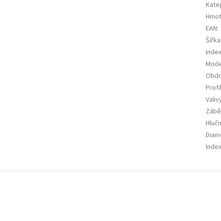
Kate
Hmot
EAN
:
Šířka
Index
Mode
Obdo
Profi
Valiv
Zábě
Hluč
Diam
Index