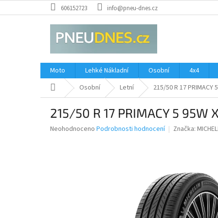
Přejít
606152723
info@pneu-dnes.cz
na
obsah
Moto
Lehké Nákladní
Osobní
4x4
Domů
Osobní
Letní
215/50 R 17 PRIMACY 5
215/50 R 17 PRIMACY 5 95W 
Průměrné
Neohodnoceno
Podrobnosti hodnocení
Značka:
MICHEL
hodnocení
produktu
je
0,0
z
5
hvězdiček.