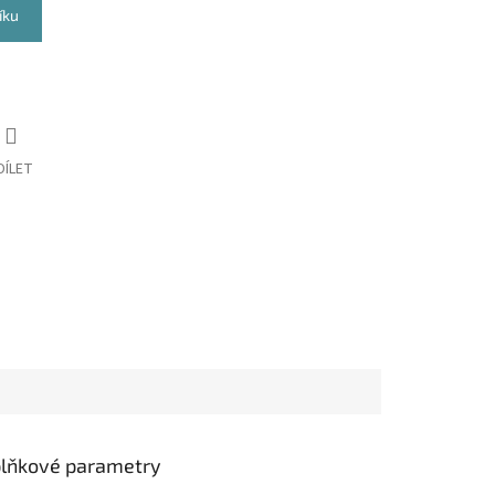
íku
DÍLET
lňkové parametry