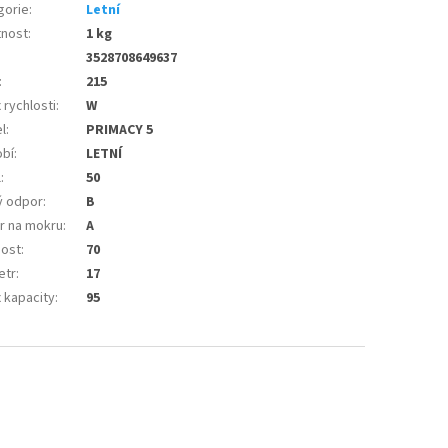
gorie
:
Letní
nost
:
1 kg
3528708649637
:
215
 rychlosti
:
W
l
:
PRIMACY 5
bí
:
LETNÍ
l
:
50
ý odpor
:
B
r na mokru
:
A
nost
:
70
etr
:
17
 kapacity
:
95