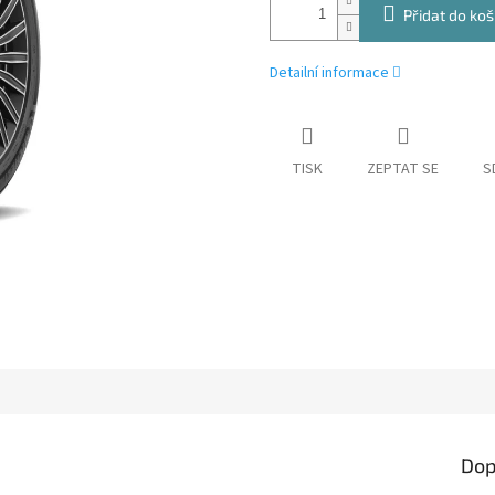
Přidat do koš
Detailní informace
TISK
ZEPTAT SE
S
Dop