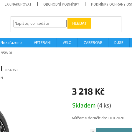
JAK NAKUPOVAT
OBCHODNÍ PODMÍNKY
PODMÍNKY OCHRANY OS
HLEDAT
Nezařazeno
VETERANI
VELO
ZABEROVE
DUSE
 95W XL
XL
864963
IN
3 218 Kč
Měrná
Skladem
(4 ks)
cena:
Můžeme doručit do:
10.8.2026