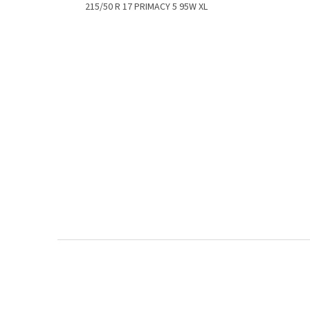
215/50 R 17 PRIMACY 5 95W XL
Z
á
p
a
t