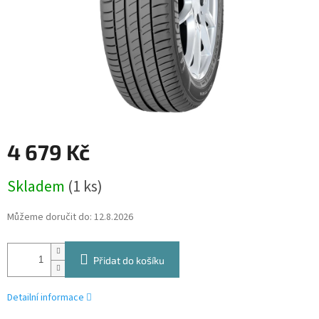
4 679 Kč
Měrná
Skladem
(1 ks)
cena:
Můžeme doručit do:
12.8.2026
Přidat do košíku
Detailní informace