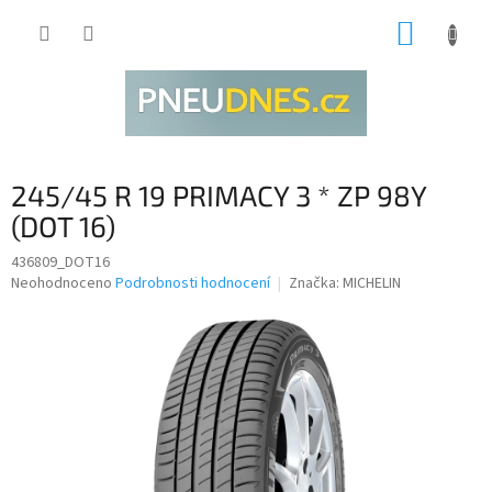
Přejít
NÁKUP
na
obsah
KOŠÍK
245/45 R 19 PRIMACY 3 * ZP 98Y
(DOT 16)
436809_DOT16
Průměrné
Neohodnoceno
Podrobnosti hodnocení
Značka:
MICHELIN
hodnocení
produktu
je
0,0
z
5
hvězdiček.