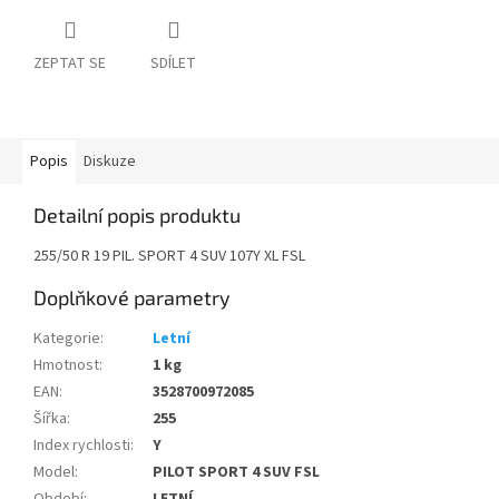
ZEPTAT SE
SDÍLET
Popis
Diskuze
Detailní popis produktu
255/50 R 19 PIL. SPORT 4 SUV 107Y XL FSL
Doplňkové parametry
Kategorie
:
Letní
Hmotnost
:
1 kg
EAN
:
3528700972085
Šířka
:
255
Index rychlosti
:
Y
Model
:
PILOT SPORT 4 SUV FSL