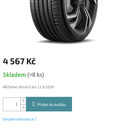
4 567 Kč
Měrná
Skladem
(>8 ks)
cena:
Můžeme doručit do:
11.8.2026
Přidat do košíku
Detailní informace