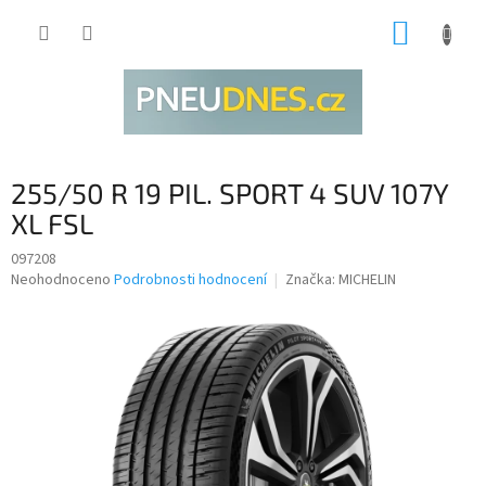
Přejít
NÁKUP
na
obsah
KOŠÍK
255/50 R 19 PIL. SPORT 4 SUV 107Y
XL FSL
097208
Průměrné
Neohodnoceno
Podrobnosti hodnocení
Značka:
MICHELIN
hodnocení
produktu
je
0,0
z
5
hvězdiček.