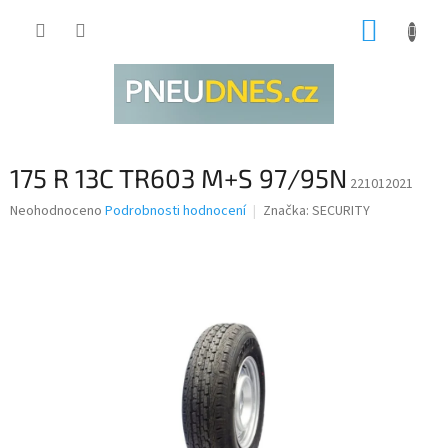
Přejít
NÁKUP
na
obsah
KOŠÍK
175 R 13C TR603 M+S 97/95N
221012021
Průměrné
Neohodnoceno
Podrobnosti hodnocení
Značka:
SECURITY
hodnocení
produktu
je
0,0
z
5
hvězdiček.