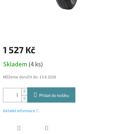
1 527 Kč
Měrná
Skladem
(4 ks)
cena:
Můžeme doručit do:
13.8.2026
Přidat do košíku
Detailní informace