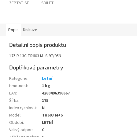
ZEPTAT SE
SDÍLET
Popis
Diskuze
Detailní popis produktu
175 R 13C TR603 M+S 97/95N
Doplňkové parametry
Kategorie
:
Letní
Hmotnost
:
1 kg
EAN
:
4260496396667
Šířka
:
175
Index rychlosti
:
N
Model
:
TR603 M+S
Období
:
LETNÍ
Valivý odpor
:
C