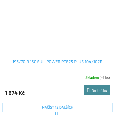
195/70 R 15C FULLPOWER PT825 PLUS 104/102R
Skladem
(>8 ks)
Do košíku
1 674 Kč
NAČÍST 12 DALŠÍCH
S