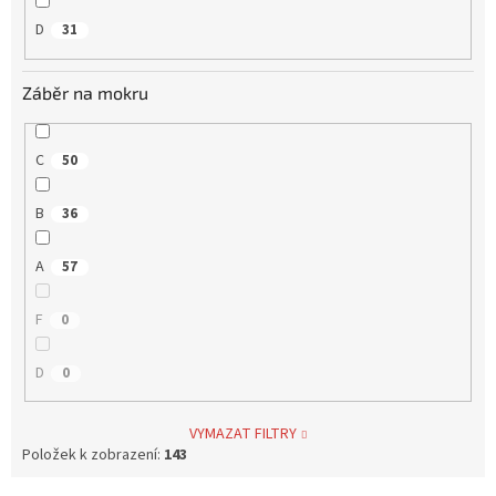
D
31
Záběr na mokru
C
50
B
36
A
57
F
0
D
0
VYMAZAT FILTRY
Položek k zobrazení:
143