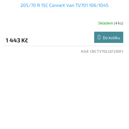
205/70 R 15C ConneX Van TV701 106/104S
Skladem
(4 ks)
Do košíku
1 443 Kč
Kód:
CBCTV70121F15DFJ