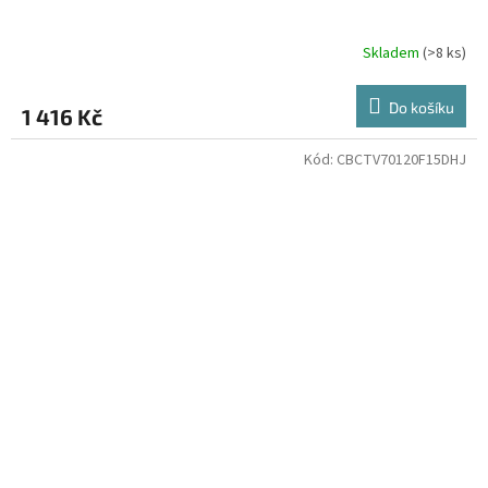
Skladem
(>8 ks)
Do košíku
1 416 Kč
Kód:
CBCTV70120F15DHJ