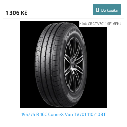
Do košíku
1 306 Kč
Kód:
CBCTV70119E16EHJ
195/75 R 16C ConneX Van TV701 110/108T