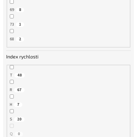
69
8
73
1
68
2
Index rychlosti
T
48
R
67
H
7
S
20
Q
0