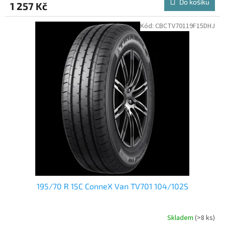
Do košíku
1 257 Kč
Kód:
CBCTV70119F15DHJ
195/70 R 15C ConneX Van TV701 104/102S
Skladem
(>8 ks)