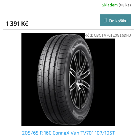
Skladem
(>8 ks)
Do košíku
1 391 Kč
Kód:
CBCTV70120G16DHJ
205/65 R 16C ConneX Van TV701 107/105T