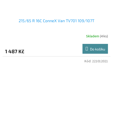
215/65 R 16C ConneX Van TV701 109/107T
Skladem
(4 ks)
Do košíku
1 487 Kč
Kód:
221012021