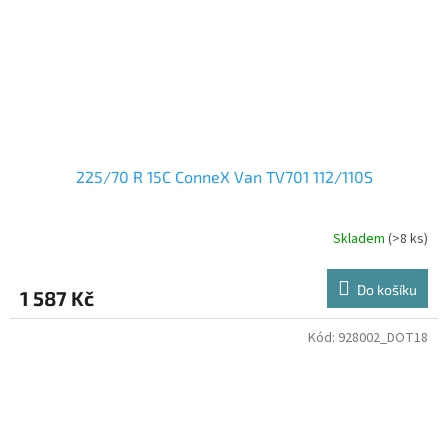
225/70 R 15C ConneX Van TV701 112/110S
Skladem
(>8 ks)
Do košíku
1 587 Kč
Kód:
928002_DOT18