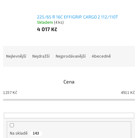
225/65 R 16C EFFIGRIP. CARGO 2 112/110T
Skladem
(4 ks)
4 017 Kč
Ř
a
Nejlevnější
Nejdražší
Nejprodávanější
Abecedně
z
e
n
Cena
í
p
1257
Kč
4911
Kč
r
o
d
u
k
t
Na skladě
143
ů