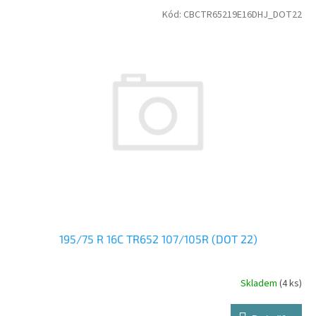
V
Kód:
CBCTR65219E16DHJ_DOT22
ý
p
i
s
p
r
o
d
u
k
t
ů
195/75 R 16C TR652 107/105R (DOT 22)
Skladem
(4 ks)