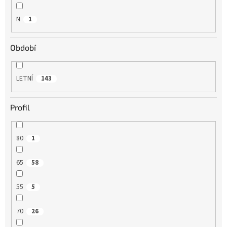
N
1
Období
LETNÍ
143
Profil
80
1
65
58
55
5
70
26