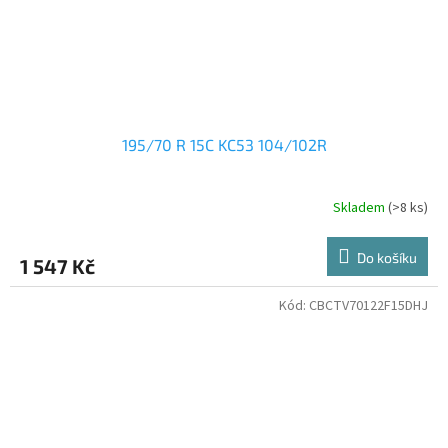
195/70 R 15C KC53 104/102R
Skladem
(>8 ks)
Do košíku
1 547 Kč
Kód:
CBCTV70122F15DHJ