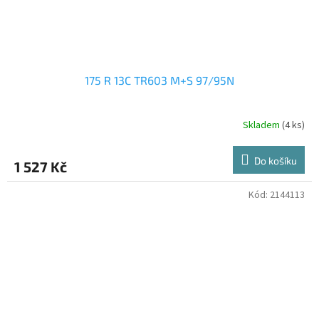
175 R 13C TR603 M+S 97/95N
Skladem
(4 ks)
Do košíku
1 527 Kč
Kód:
2144113