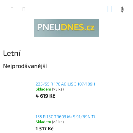
Přejít
NÁKUP
na
obsah
KOŠÍK
Letní
Nejprodávanější
225/55 R 17C AGILIS 3 107/109H
Skladem
(>8 ks)
4 619 Kč
155 R 13C TR603 M+S 91/89N TL
Skladem
(>8 ks)
1 317 Kč