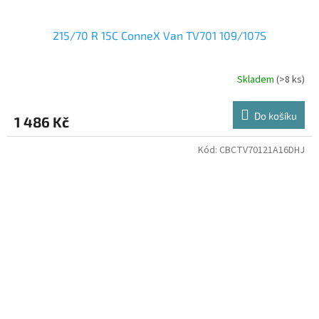
215/70 R 15C ConneX Van TV701 109/107S
Skladem
(>8 ks)
Do košíku
1 486 Kč
Kód:
CBCTV70121A16DHJ