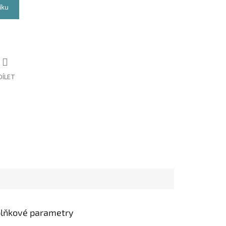
íku
DÍLET
lňkové parametry