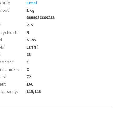
gorie
:
Letní
nost
:
1 kg
8808956666255
:
235
 rychlosti
:
R
l
:
KC53
bí
:
LETNÍ
l
:
65
ý odpor
:
C
r na mokru
:
C
nost
:
72
etr
:
16C
 kapacity
:
115/113