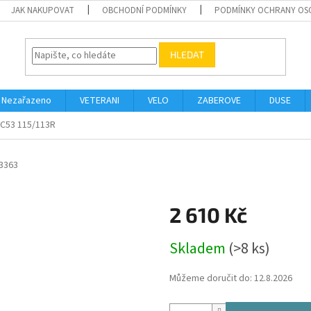
JAK NAKUPOVAT
OBCHODNÍ PODMÍNKY
PODMÍNKY OCHRANY OS
HLEDAT
Nezařazeno
VETERANI
VELO
ZABEROVE
DUSE
KC53 115/113R
3363
O
2 610 Kč
Měrná
Skladem
(>8 ks)
cena:
Můžeme doručit do:
12.8.2026