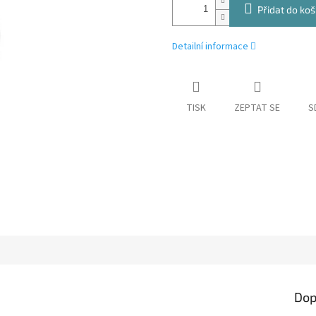
Přidat do koš
Detailní informace
TISK
ZEPTAT SE
S
Dop