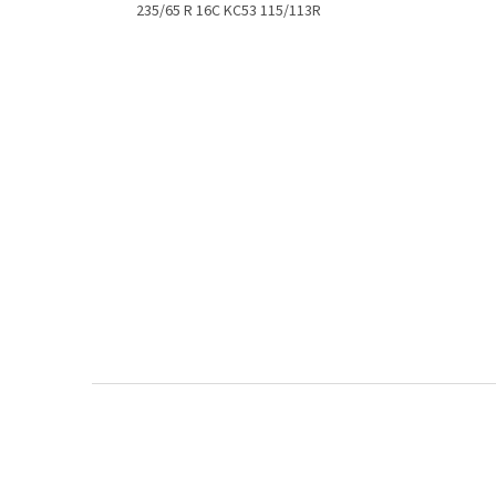
235/65 R 16C KC53 115/113R
Z
á
p
a
t