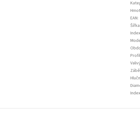
Kate
Hmot
EAN
:
Šířka
Index
Mode
Obdo
Profi
Valiv
Zábě
Hluč
Diam
Index