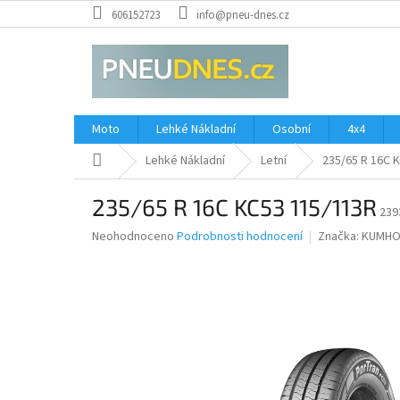
Přejít
606152723
info@pneu-dnes.cz
na
obsah
Moto
Lehké Nákladní
Osobní
4x4
Domů
Lehké Nákladní
Letní
235/65 R 16C 
235/65 R 16C KC53 115/113R
239
Průměrné
Neohodnoceno
Podrobnosti hodnocení
Značka:
KUMH
hodnocení
produktu
je
0,0
z
5
hvězdiček.