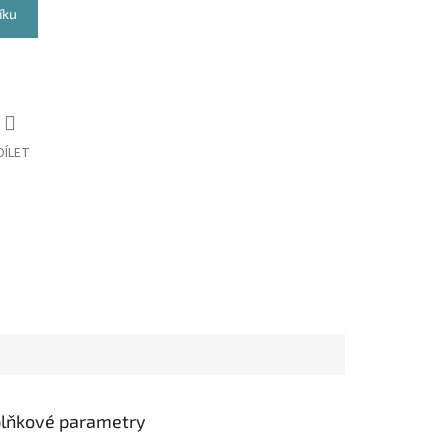
íku
DÍLET
lňkové parametry