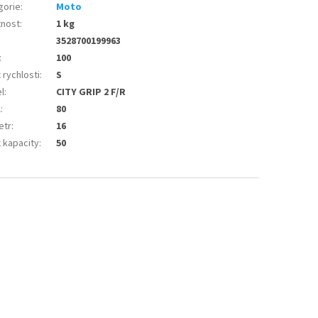
gorie
:
Moto
nost
:
1 kg
3528700199963
:
100
 rychlosti
:
S
l
:
CITY GRIP 2 F/R
l
:
80
etr
:
16
 kapacity
:
50