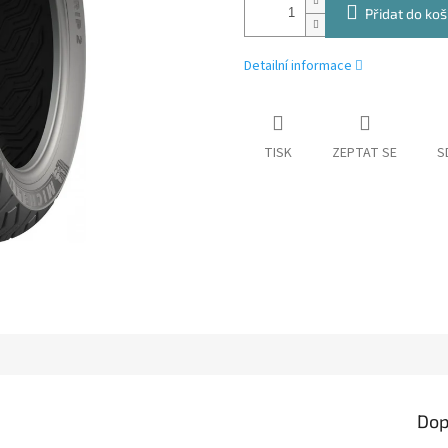
Přidat do koš
Detailní informace
TISK
ZEPTAT SE
S
Dop