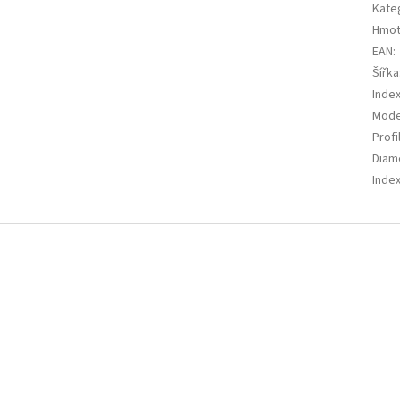
Kate
Hmot
EAN
:
Šířka
Index
Mode
Profi
Diam
Index