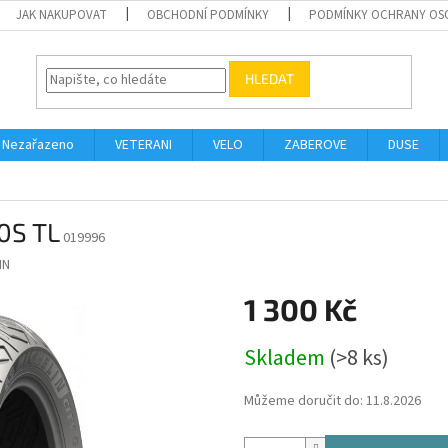
JAK NAKUPOVAT
OBCHODNÍ PODMÍNKY
PODMÍNKY OCHRANY OS
HLEDAT
Nezařazeno
VETERANI
VELO
ZABEROVE
DUSE
50S TL
019996
IN
1 300 Kč
Měrná
Skladem
(>8 ks)
cena:
Můžeme doručit do:
11.8.2026