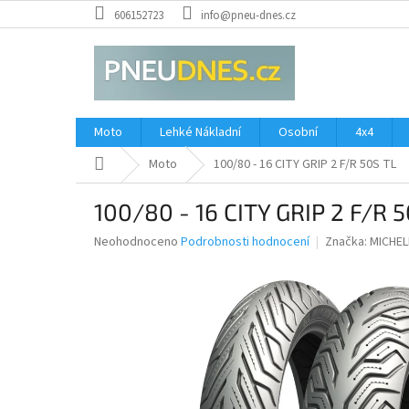
Přejít
606152723
info@pneu-dnes.cz
na
obsah
Moto
Lehké Nákladní
Osobní
4x4
Domů
Moto
100/80 - 16 CITY GRIP 2 F/R 50S TL
100/80 - 16 CITY GRIP 2 F/R 
Průměrné
Neohodnoceno
Podrobnosti hodnocení
Značka:
MICHEL
hodnocení
produktu
je
0,0
z
5
hvězdiček.