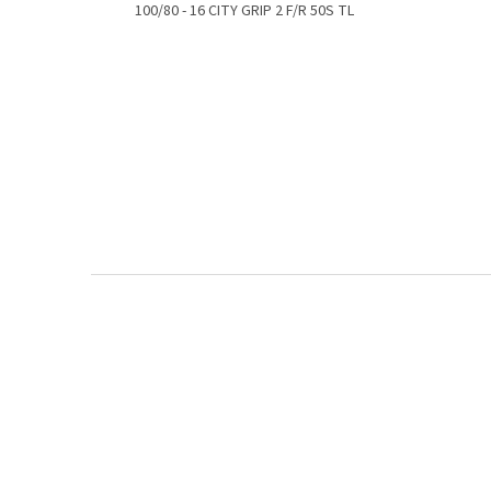
100/80 - 16 CITY GRIP 2 F/R 50S TL
Z
á
p
a
t
í