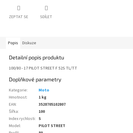
ZEPTAT SE
SDÍLET
Popis
Diskuze
Detailní popis produktu
100/80 - 17 PILOT STREET F 52S TL/TT
Doplňkové parametry
Kategorie
:
Moto
Hmotnost
:
1 kg
EAN
:
3528705102807
Šířka
:
100
Index rychlosti
:
S
Model
:
PILOT STREET