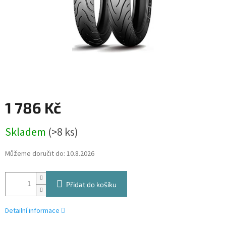
1 786 Kč
Měrná
Skladem
(>8 ks)
cena:
Můžeme doručit do:
10.8.2026
Přidat do košíku
Detailní informace