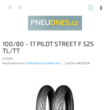
Přejít
NÁKUP
na
obsah
KOŠÍK
100/80 - 17 PILOT STREET F 52S
TL/TT
510280
Průměrné
Neohodnoceno
Podrobnosti hodnocení
Značka:
MICHELIN
hodnocení
produktu
je
0,0
z
5
hvězdiček.