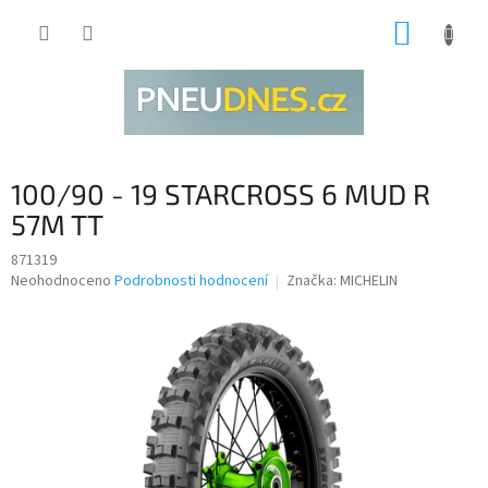
Přejít
NÁKUP
na
obsah
KOŠÍK
100/90 - 19 STARCROSS 6 MUD R
57M TT
871319
Průměrné
Neohodnoceno
Podrobnosti hodnocení
Značka:
MICHELIN
hodnocení
produktu
je
0,0
z
5
hvězdiček.