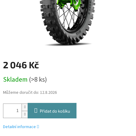
2 046 Kč
Měrná
Skladem
(>8 ks)
cena:
Můžeme doručit do:
12.8.2026
Přidat do košíku
Detailní informace