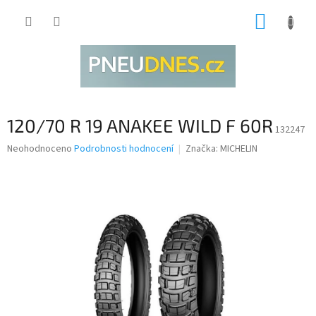
Přejít
NÁKUP
na
obsah
KOŠÍK
120/70 R 19 ANAKEE WILD F 60R
132247
Průměrné
Neohodnoceno
Podrobnosti hodnocení
Značka:
MICHELIN
hodnocení
produktu
je
0,0
z
5
hvězdiček.