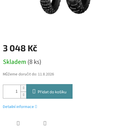
3 048 Kč
Měrná
Skladem
(8 ks)
cena:
Můžeme doručit do:
11.8.2026
Přidat do košíku
Detailní informace