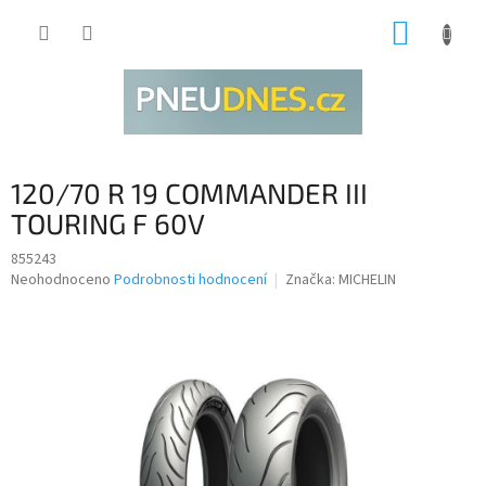
Přejít
NÁKUP
na
obsah
KOŠÍK
120/70 R 19 COMMANDER III
TOURING F 60V
855243
Průměrné
Neohodnoceno
Podrobnosti hodnocení
Značka:
MICHELIN
hodnocení
produktu
je
0,0
z
5
hvězdiček.