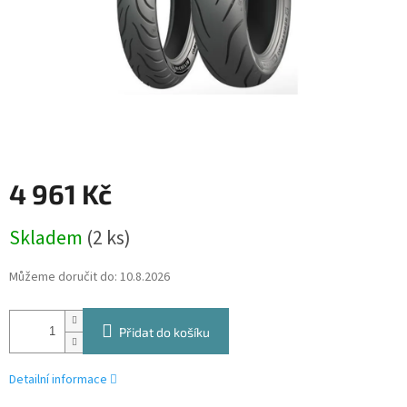
4 961 Kč
Měrná
Skladem
(2 ks)
cena:
Můžeme doručit do:
10.8.2026
Přidat do košíku
Detailní informace