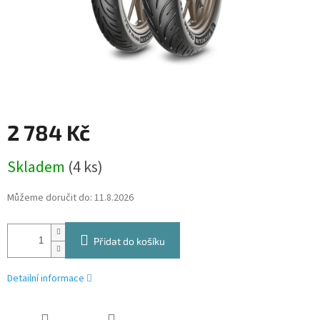
2 784 Kč
Měrná
Skladem
(4 ks)
cena:
Můžeme doručit do:
11.8.2026
Přidat do košíku
Detailní informace