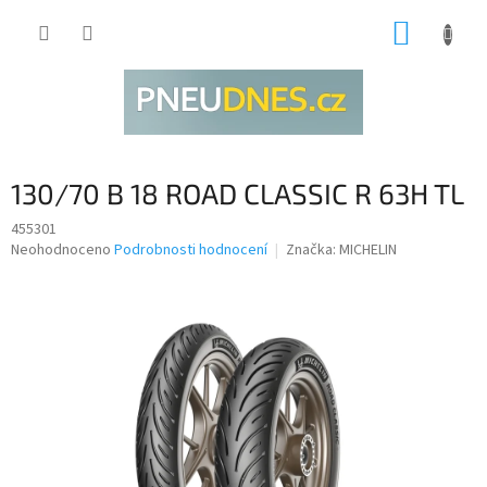
Přejít
NÁKUP
na
obsah
KOŠÍK
130/70 B 18 ROAD CLASSIC R 63H TL
455301
Průměrné
Neohodnoceno
Podrobnosti hodnocení
Značka:
MICHELIN
hodnocení
produktu
je
0,0
z
5
hvězdiček.