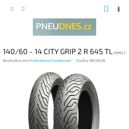
Přejít
NÁKUP
na
obsah
KOŠÍK
140/60 - 14 CITY GRIP 2 R 64S TL
449613
Průměrné
Neohodnoceno
Podrobnosti hodnocení
Značka:
MICHELIN
hodnocení
produktu
je
0,0
z
5
hvězdiček.