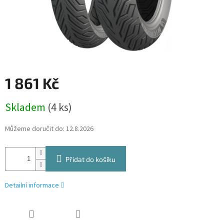
1 861 Kč
Měrná
Skladem
(4 ks)
cena:
Můžeme doručit do:
12.8.2026
Přidat do košíku
Detailní informace