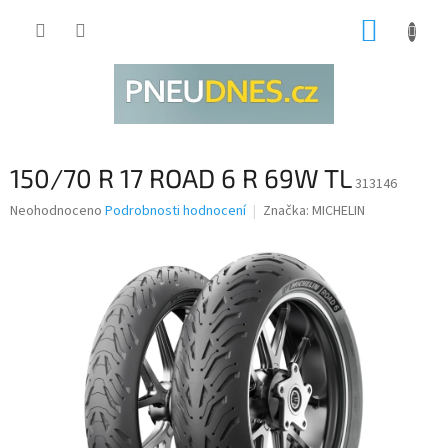
Přejít
NÁKUP
na
obsah
KOŠÍK
150/70 R 17 ROAD 6 R 69W TL
313146
Průměrné
Neohodnoceno
Podrobnosti hodnocení
Značka:
MICHELIN
hodnocení
produktu
je
0,0
z
5
hvězdiček.