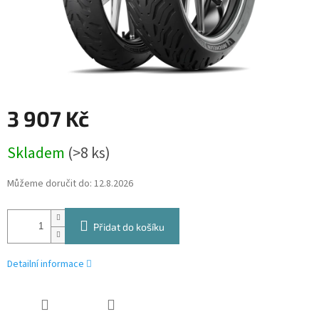
3 907 Kč
Měrná
Skladem
(>8 ks)
cena:
Můžeme doručit do:
12.8.2026
Přidat do košíku
Detailní informace