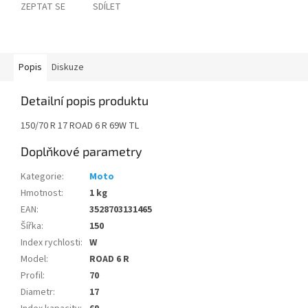
ZEPTAT SE
SDÍLET
Popis
Diskuze
Detailní popis produktu
150/70 R 17 ROAD 6 R 69W TL
Doplňkové parametry
Kategorie
:
Moto
Hmotnost
:
1 kg
EAN
:
3528703131465
Šířka
:
150
Index rychlosti
:
W
Model
:
ROAD 6 R
Profil
:
70
Diametr
:
17