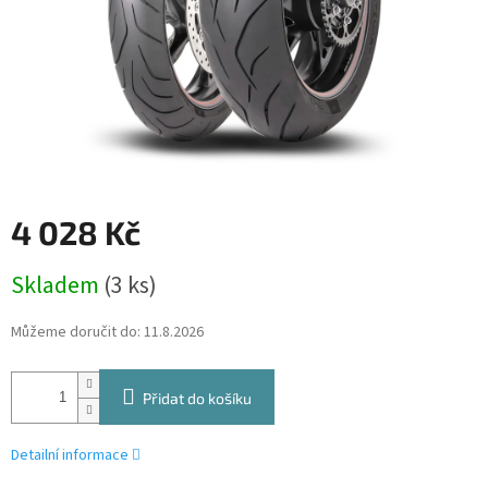
4 028 Kč
Měrná
Skladem
(3 ks)
cena:
Můžeme doručit do:
11.8.2026
Přidat do košíku
Detailní informace