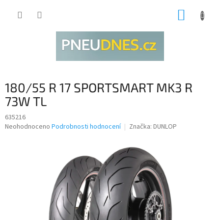
Přejít
NÁKUP
na
obsah
KOŠÍK
180/55 R 17 SPORTSMART MK3 R
73W TL
635216
Průměrné
Neohodnoceno
Podrobnosti hodnocení
Značka:
DUNLOP
hodnocení
produktu
je
0,0
z
5
hvězdiček.